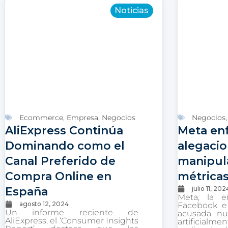
Noticias
Ecommerce
,
Empresa
,
Negocios
Negocios
AliExpress Continúa
Meta en
Dominando como el
alegacio
Canal Preferido de
manipul
Compra Online en
métricas
España
julio 11, 202
Meta, la 
agosto 12, 2024
Facebook e 
Un informe reciente de
acusada nu
AliExpress, el ‘Consumer Insights
artificialm