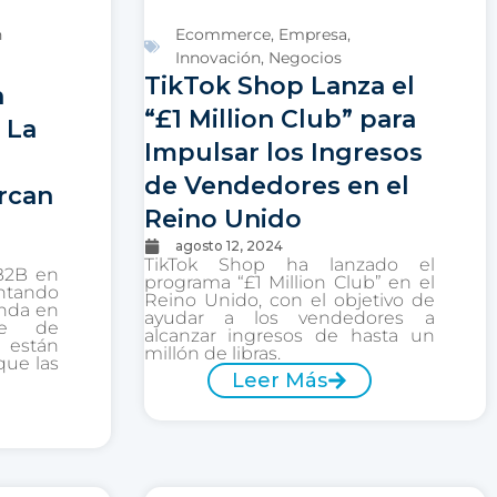
n
Ecommerce
,
Empresa
,
Innovación
,
Negocios
TikTok Shop Lanza el
n
“£1 Million Club” para
 La
Impulsar los Ingresos
de Vendedores en el
rcan
Reino Unido
agosto 12, 2024
TikTok Shop ha lanzado el
 B2B en
programa “£1 Million Club” en el
ntando
Reino Unido, con el objetivo de
unda en
ayudar a los vendedores a
ie de
alcanzar ingresos de hasta un
 están
millón de libras.
que las
Leer Más