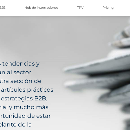
B2B
Hub de integraciones
TPV
Pricing
s tendencias y
n al sector
tra sección de
artículos prácticos
 estrategias B2B,
ial y mucho más.
ortunidad de estar
lante de la