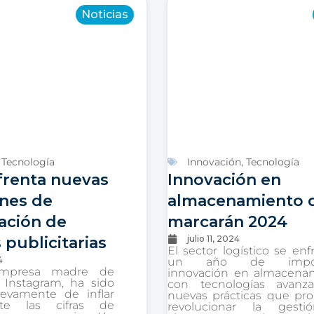
Noticias
,
Tecnología
Innovación
,
Tecnología
frenta nuevas
Innovación en
nes de
almacenamiento 
ación de
marcarán 2024
 publicitarias
julio 11, 2024
El sector logístico se enf
4
un año de impor
empresa madre de
innovación en almacenam
Instagram, ha sido
con tecnologías avanz
evamente de inflar
nuevas prácticas que pr
ente las cifras de
revolucionar la gest