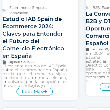
Ecommerce
,
Empresa
,
B2B
,
Eco
Innovación
La Conv
Estudio IAB Spain de
B2B y D
Ecommerce 2024:
Oportun
Claves para Entender
Comerci
el Futuro del
Español
Comercio Electrónico
agosto 30,
En 2024, e
en España
España 
estrategias
agosto 30, 2024
Direct to Co
El reciente estudio de IAB Spain
está cr
sobre el e-commerce en España
oportuni
revela que el mercado sigue
empresas q
creciendo a un ritmo acelerado,
su
impulsado por la adopción de
nuevas tecnologías y el
L
Leer Más