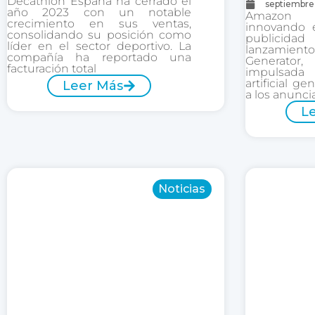
Decathlon España ha cerrado el
septiembre
año 2023 con un notable
Amazon 
crecimiento en sus ventas,
innovando 
consolidando su posición como
publicida
líder en el sector deportivo. La
lanzamie
compañía ha reportado una
Generator
facturación total
impulsada
artificial g
Leer Más
a los anunci
L
Noticias