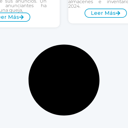
e sus anuncios. Un
almacenes e inventar
 anunciantes ha
2024.
una queja,
Leer Más
eer Más