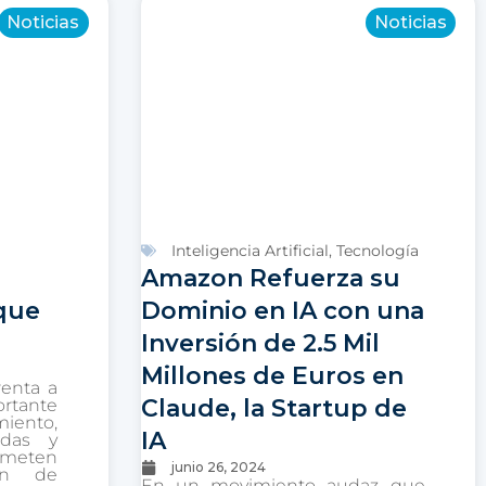
Noticias
Noticias
Inteligencia Artificial
,
Tecnología
Amazon Refuerza su
que
Dominio en IA con una
Inversión de 2.5 Mil
Millones de Euros en
renta a
Claude, la Startup de
tante
iento,
IA
adas y
ometen
junio 26, 2024
ión de
En un movimiento audaz que