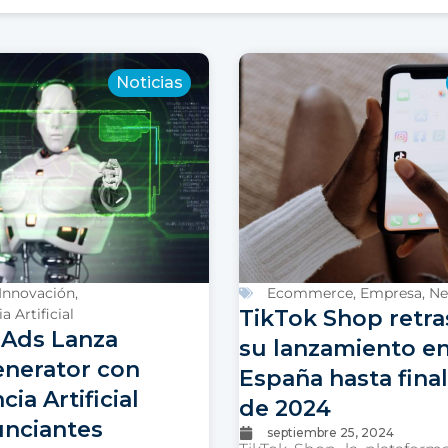
Noticias
Innovación
,
Ecommerce
,
Empresa
,
Ne
a Artificial
TikTok Shop retra
Ads Lanza
su lanzamiento e
enerator con
España hasta fina
cia Artificial
de 2024
unciantes
septiembre 25, 2024