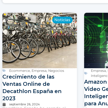
Noticias
Ecommerce
,
Empresa
,
Negocios
Empresa
,
Crecimiento de las
Inteligenci
Amazon 
Ventas Online de
Video G
Decathlon España en
Inteligen
2023
para An
septiembre 26, 2024