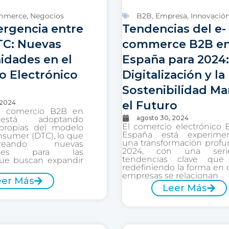
mmerce
,
Negocios
B2B
,
Empresa
,
Innovació
ergencia entre
Tendencias del e-
TC: Nuevas
commerce B2B e
idades en el
España para 2024:
o Electrónico
Digitalización y la
Sostenibilidad Ma
 2024
el Futuro
l comercio B2B en
agosto 30, 2024
está adoptando
El comercio electrónico
 propias del modelo
España está experime
nsumer (DTC), lo que
una transformación prof
eando nuevas
2024, con una ser
dades para las
tendencias clave que
ue buscan expandir
redefiniendo la forma en 
empresas se relacionan
eer Más
Leer Más