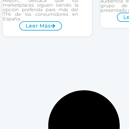
Report’, destaca que los
audiencia d
marketplaces siguen siendo la
grupo de
opción preferida para más del
presentado 
71% de los consumidores en
L
España.
Leer Más