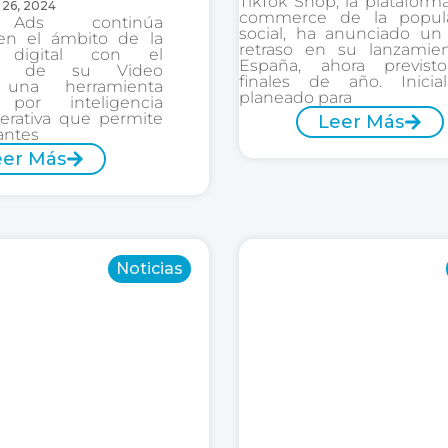
TikTok Shop, la plataform
 26, 2024
commerce de la popul
Ads continúa
social, ha anunciado un
en el ámbito de la
retraso en su lanzamie
d digital con el
España, ahora previst
nto de su Video
finales de año. Inicia
, una herramienta
planeado para
 por inteligencia
enerativa que permite
Leer Más
antes
eer Más
Noticias