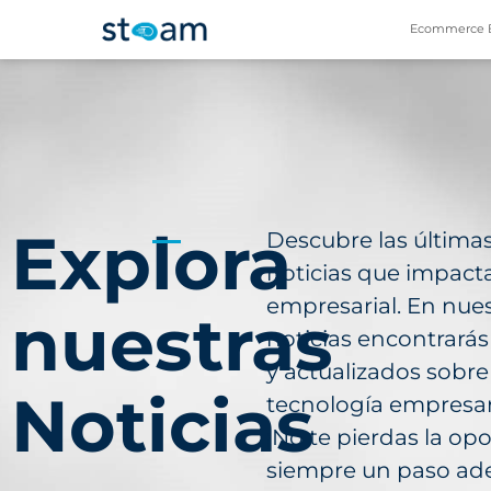
Ecommerce 
Explora
Descubre las última
noticias que impacta
empresarial. En nues
nuestras
noticias encontrarás 
y actualizados sobre
Noticias
tecnología empresar
¡No te pierdas la op
siempre un paso ade